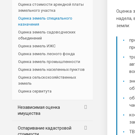
Оценка стоимости арендной платы
земельного участка
Оценка 
надела, 
Оценка земель специального
назначения
земли:
Оценка земель садоводческих
объединений
пр
Оценка земель ИЖС
пр
Оценка земель лесного фонда
тр
Оценка земель промышленности
ав
Оценка земель населенных пунктов
во
Оценка сельскохозяйственных
эн
земель
об
Оценка сервитута
об
ча
Независимая оценка
имущества
ко
за
Оспаривание кадастровой
ТВ
стоимости