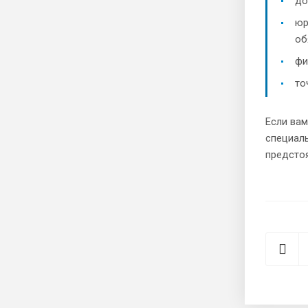
до
юр
об
фи
то
Если вам
специаль
предсто