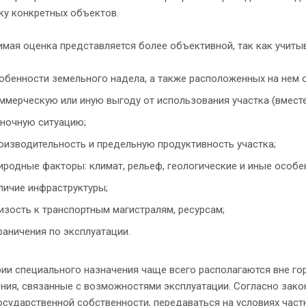
ку конкретных объектов.
мая оценка представляется более объективной, так как учитыв
обенности земельного надела, а также расположенных на нем 
ммерческую или иную выгоду от использования участка (вместе
ночную ситуацию;
оизводительность и предельную продуктивность участка;
иродные факторы: климат, рельеф, геологические и иные особе
личие инфраструктуры;
изость к транспортным магистралям, ресурсам;
раничения по эксплуатации.
ии специального назначения чаще всего располагаются вне го
ния, связанные с возможностями эксплуатации. Согласно закон
государственной собственности, передаваться на условиях част