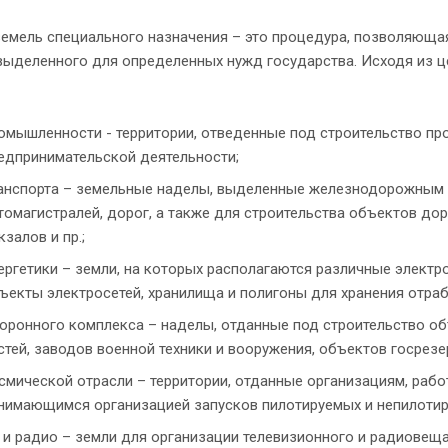
земель специального назначения – это процедура, позволяюща
выделенного для определенных нужд государства. Исходя из ц
омышленности - территории, отведенные под строительство п
едпринимательской деятельности;
анспорта – земельные наделы, выделенные железнодорожным 
томагистралей, дорог, а также для строительства объектов д
кзалов и пр.;
ергетики – земли, на которых располагаются различные электрос
ъекты электросетей, хранилища и полигоны для хранения отра
оронного комплекса – наделы, отданные под строительство об
стей, заводов военной техники и вооружения, объектов госрезер
смической отрасли – территории, отданные организациям, раб
нимающимся организацией запусков пилотируемых и непилотир
 и радио – земли для организации телевизионного и радиовеща