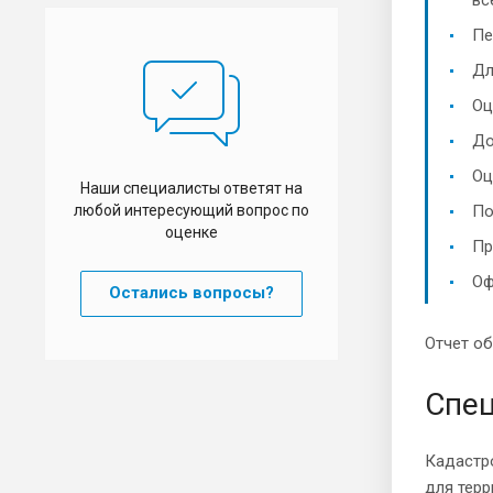
Пе
Дл
Оц
До
Оц
Наши специалисты ответят на
любой интересующий вопрос по
По
оценке
Пр
Оф
Остались вопросы?
Отчет об
Спец
Кадастр
для терр