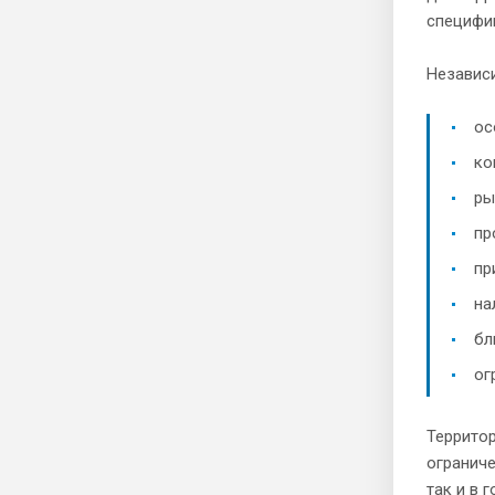
специфи
Независи
ос
ко
ры
пр
пр
на
бл
ог
Территор
ограниче
так и в 