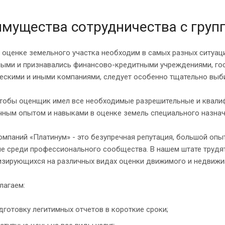
мущества сотрудничества с груп
 оценке земельного участка необходим в самых разных ситуа
ными и признавались финансово-кредитными учреждениями, го
ескими и иными компаниями, следует особенно тщательно выби
чтобы оценщик имел все необходимые разрешительные и квали
чным опытом и навыками в оценке земель специального назнач
омпаний «Платинум» - это безупречная репутация, большой опы
е среди профессионального сообщества. В нашем штате трудя
изирующихся на различных видах оценки движимого и недвижим
лагаем:
дготовку легитимных отчетов в короткие сроки;