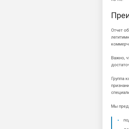
Преи
Отчет об
легитим
коммерч
Важно, 
достато
Группа к
признани
специал
Мы пред
по