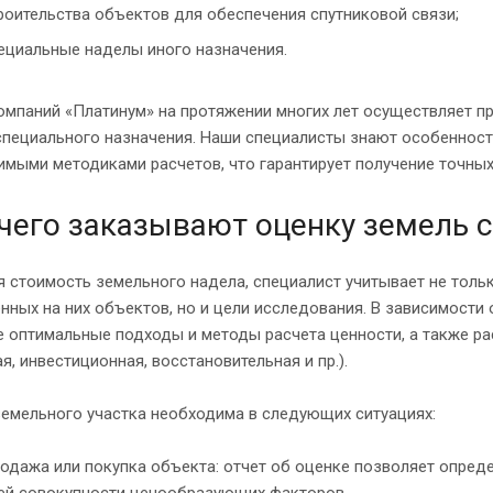
роительства объектов для обеспечения спутниковой связи;
ециальные наделы иного назначения.
омпаний «Платинум» на протяжении многих лет осуществляет п
 специального назначения. Наши специалисты знают особеннос
мыми методиками расчетов, что гарантирует получение точных
чего заказывают оценку земель 
 стоимость земельного надела, специалист учитывает не толь
ных на них объектов, но и цели исследования. В зависимости 
 оптимальные подходы и методы расчета ценности, а также р
я, инвестиционная, восстановительная и пр.).
земельного участка необходима в следующих ситуациях:
одажа или покупка объекта: отчет об оценке позволяет опред
ей совокупности ценообразующих факторов.