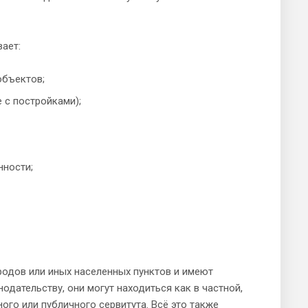
ает:
объектов;
 с постройками);
нности;
родов или иных населенных пунктов и имеют
одательству, они могут находиться как в частной,
ного или публичного сервитута. Всё это также