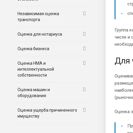
ст
сп
Независимая оценка
транспорта
Группа к
Оценка для нотариуса
числе и
необходи
Оценка бизнеса
Для 
Оценка НМА и
интеллектуальной
собственности
Оценивая
размещен
Оценка машин и
наиболее
оборудования
(рыночна
Оценка ущерба причиненного
Оценка 
имуществу
Пр
вс