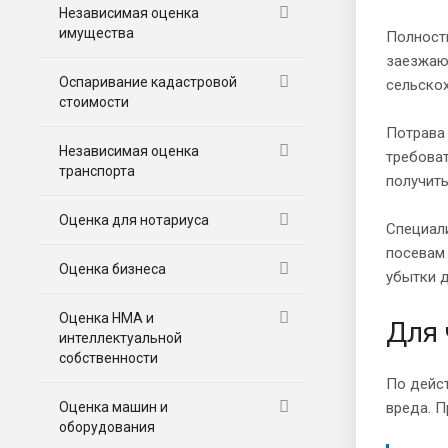
Независимая оценка
имущества
Полност
заезжают
Оспаривание кадастровой
сельскох
стоимости
Потрава 
Независимая оценка
требоват
транспорта
получить
Оценка для нотариуса
Специал
посевам
Оценка бизнеса
убытки д
Оценка НМА и
Для 
интеллектуальной
собственности
По дейс
Оценка машин и
вреда. П
оборудования