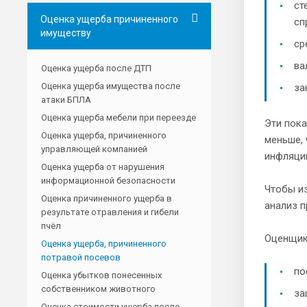
ст
Оценка ущерба причиненного
сп
имуществу
ср
ва
Оценка ущерба после ДТП
Оценка ущерба имущества после
за
атаки БПЛА
Оценка ущерба мебели при переезде
Эти пока
Оценка ущерба, причиненного
меньше, 
управляющей компанией
инфляци
Оценка ущерба от нарушения
информационной безопасности
Чтобы из
Оценка причиненного ущерба в
анализ п
результате отравления и гибели
пчёл
Оценщики
Оценка ущерба, причиненного
потравой посевов
по
Оценка убытков понесенных
собственником животного
за
Оценка стоимости ущерба после