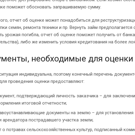
ке поможет обосновать запрашиваемую сумму.
того, отчет об оценке может понадобиться для реструктуриза
пки семян, ремонта техники и пр. Вернуть займ предполагаетс
ть урожая погибла, отчет об оценке поможет получить от банка
ельства), либо же изменить условия кредитования на более ло
менты, необходимые для оценки 
итуация индивидуальна, поэтому конечный перечень документо
для проведения оценки предоставляют:
кумент, подтверждающий личность заказчика – для заключения
ормления итоговой отчетности;
авоустанавливающие документы на землю – для установления 
и арендатора пострадавшего участка земли;
т о потравах сельскохозяйственных культур, подписанный комис