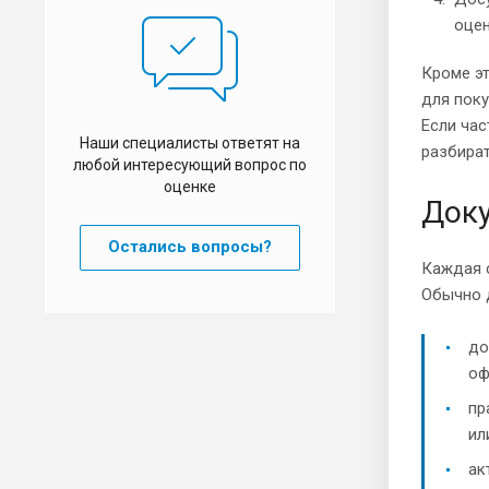
оцен
Кроме э
для поку
Если час
Наши специалисты ответят на
разбират
любой интересующий вопрос по
оценке
Доку
Остались вопросы?
Каждая с
Обычно 
до
оф
пр
ил
ак