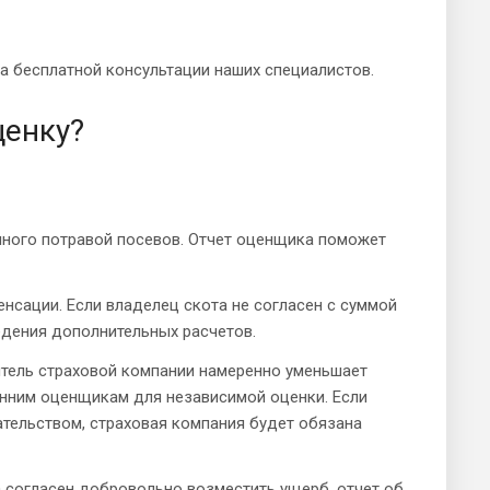
а бесплатной консультации наших специалистов.
ценку?
нного потравой посевов. Отчет оценщика поможет
сации. Если владелец скота не согласен с суммой
дения дополнительных расчетов.
итель страховой компании намеренно уменьшает
онним оценщикам для независимой оценки. Если
тельством, страховая компания будет обязана
а согласен добровольно возместить ущерб, отчет об