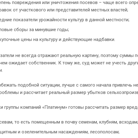
епень повреждения или уничтожения посевов – чаще всего опре
равок от участкового или представителей местных властей;
едние показатели урожайности культур в данной местности;
ловые сборы за минувшие годы;
купочные цены на культуру и действующие надбавки.
затели не всегда отражают реальную картину, поэтому суммы 
чем ожидает собственник. К тому же, суд может не учесть дру
и.
бежать подобной ситуации, лучше с самого начала привлечь н
роблемы и рассчитает реальный размер убытков сельхозпроизв
 группы компаний «Платинум» готовы рассчитать размер вреда
севам, то есть помещенным в почву семенам, клубням, всходам
щитным и озеленительным насаждениям, лесополосам;