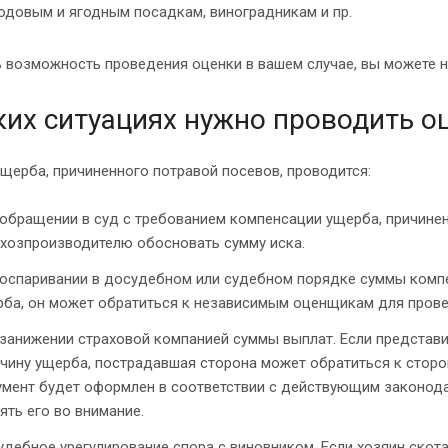
одовым и ягодным посадкам, виноградникам и пр.
 возможность проведения оценки в вашем случае, вы можете н
ких ситуациях нужно проводить о
щерба, причиненного потравой посевов, проводится:
обращении в суд с требованием компенсации ущерба, причине
хозпроизводителю обосновать сумму иска.
оспаривании в досудебном или судебном порядке суммы компен
ба, он может обратиться к независимым оценщикам для прове
занижении страховой компанией суммы выплат. Если представ
чину ущерба, пострадавшая сторона может обратиться к стор
мент будет оформлен в соответствии с действующим законода
ять его во внимание.
дебное урегулирование спора с виновником. Если хозяин скот