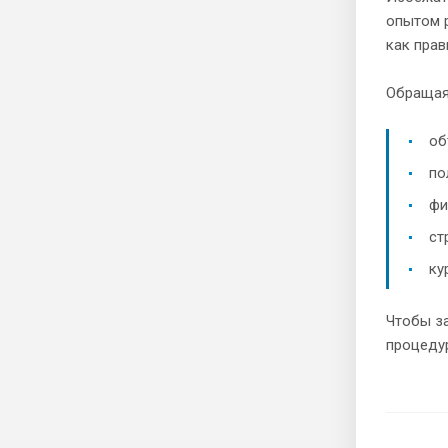
опытом 
как прав
Обращаяс
об
по
фи
ст
ку
Чтобы за
процедур