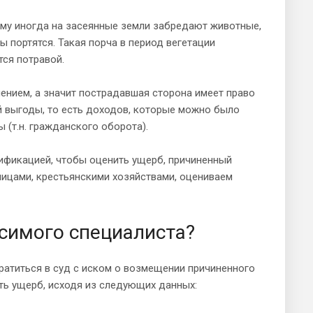
ому иногда на засеянные земли забредают животные,
ы портятся. Такая порча в период вегетации
тся потравой.
шением, а значит пострадавшая сторона имеет право
й выгоды, то есть доходов, которые можно было
 (т.н. гражданского оборота).
ификацией, чтобы оценить ущерб, причиненный
ицами, крестьянскими хозяйствами, оцениваем
исимого специалиста?
атиться в суд с иском о возмещении причиненного
ать ущерб, исходя из следующих данных: