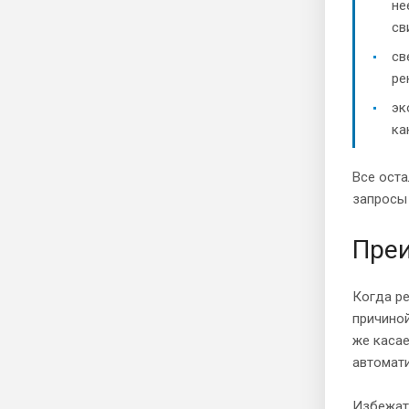
не
св
св
ре
эк
ка
Все оста
запросы 
Преи
Когда ре
причиной
же касае
автомат
Избежат