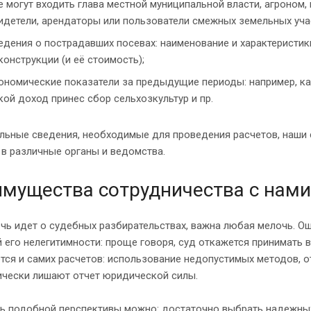
е могут входить глава местной муниципальной власти, агроном
идетели, арендаторы или пользователи смежных земельных учас
едения о пострадавших посевах: наименование и характеристик
конструкции (и её стоимость);
ономические показатели за предыдущие периоды: например, как
кой доход принес сбор сельхозкультур и пр.
льные сведения, необходимые для проведения расчетов, наши 
в различные органы и ведомства.
мущества сотрудничества с нами
чь идет о судебных разбирательствах, важна любая мелочь. О
 его нелегитимности: проще говоря, суд откажется принимать
тся и самих расчетов: использование недопустимых методов, о
ически лишают отчет юридической силы.
ь подобной перспективы можно: достаточно выбрать надежных