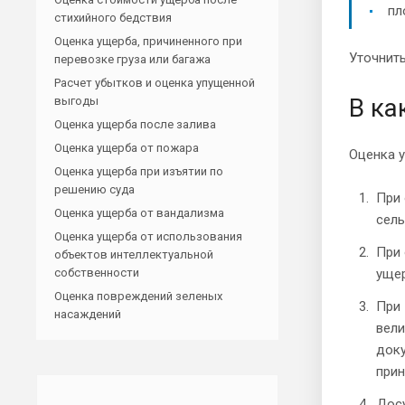
пл
стихийного бедствия
Оценка ущерба, причиненного при
Уточнить
перевозке груза или багажа
Расчет убытков и оценка упущенной
В ка
выгоды
Оценка ущерба после залива
Оценка ущерба от пожара
Оценка у
Оценка ущерба при изъятии по
решению суда
При 
Оценка ущерба от вандализма
сель
Оценка ущерба от использования
При 
объектов интеллектуальной
собственности
ущер
Оценка повреждений зеленых
При 
насаждений
вели
доку
прин
Досу