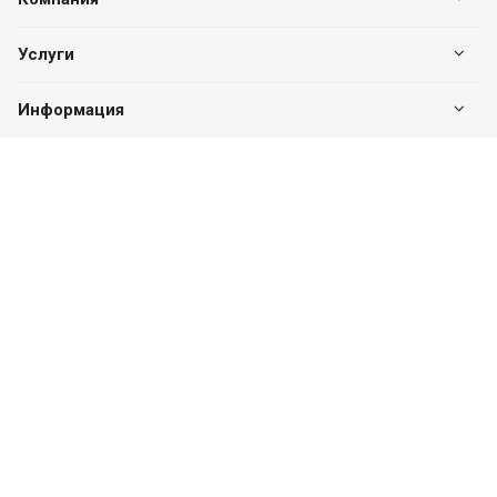
Услуги
Информация
Оставайтесь на связи
Наши контакты
8 (831) 274-66-24
ПН-ПТ с 09:00 до 18:00
г. Нижний Новгород, ул. Свободы, д. 65А
info@ocenka-m.com