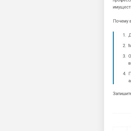
имуществ
Почему 
Д
М
О
в
П
а
Запишите