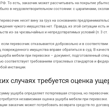
К РФ. То есть, заказчик может рассчитывать на покрытие убытк
было в неудовлетворительном состоянии: с царапинами, скол
перевозчик несет вину за груз на основаниях предпринимательс
ждения чужого имущества нет. Правда, из этой ситуации есть
ьств из-за чрезвычайных и непредотвратимых условий (п. 3 ст. 
, если перевозчик отказывается добровольно и в соответствии
 поврежденного имущества вправе обратиться в суд. В качест
ущерба мебели при перевозке – документ, подготовленный спе
ю соответствует требованиям отраслевых стандартов и федера
бой инстанции.
ких случаях требуется оценка уще
умму ущерба определяет потерпевшая сторона, но перевозчик
отребуется независимая оценка ущерба мебели при перевозке. 
ции заказчик может потребовать возврата средств по догово