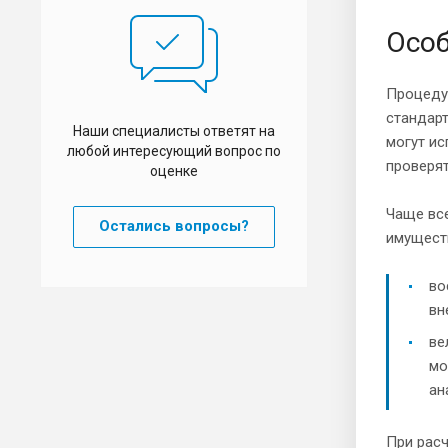
Особ
Процеду
стандарт
Наши специалисты ответят на
могут ис
любой интересующий вопрос по
проверят
оценке
Чаще все
Остались вопросы?
имуществ
во
вн
ве
мо
ан
При расч