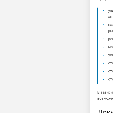
ун
ан
на
ры
ре
ма
ус
ст
ст
ст
В зависи
возможн
Доку