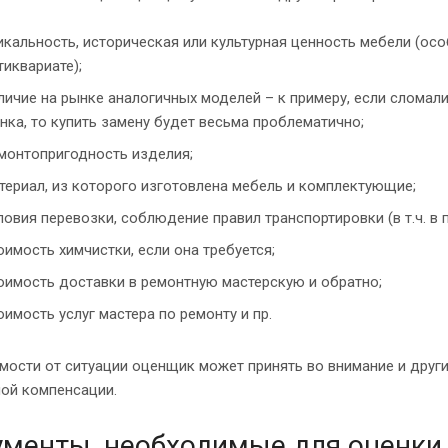
икальность, историческая или культурная ценность мебели (осо
тиквариате);
личие на рынке аналогичных моделей – к примеру, если сломали
нка, то купить замену будет весьма проблематично;
монтопригодность изделия;
териал, из которого изготовлена мебель и комплектующие;
ловия перевозки, соблюдение правил транспортировки (в т.ч. в
оимость химчистки, если она требуется;
оимость доставки в ремонтную мастерскую и обратно;
оимость услуг мастера по ремонту и пр.
мости от ситуации оценщик может принять во внимание и друг
ой компенсации.
менты, необходимые для оценки