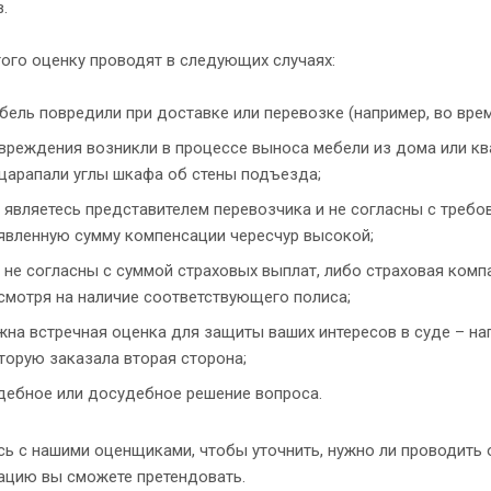
.
ого оценку проводят в следующих случаях:
бель повредили при доставке или перевозке (например, во врем
вреждения возникли в процессе выноса мебели из дома или ква
царапали углы шкафа об стены подъезда;
 являетесь представителем перевозчика и не согласны с треб
явленную сумму компенсации чересчур высокой;
 не согласны с суммой страховых выплат, либо страховая комп
смотря на наличие соответствующего полиса;
жна встречная оценка для защиты ваших интересов в суде – нап
торую заказала вторая сторона;
дебное или досудебное решение вопроса.
ь с нашими оценщиками, чтобы уточнить, нужно ли проводить о
ацию вы сможете претендовать.