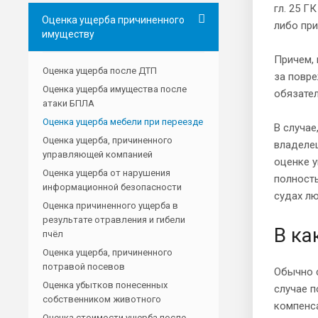
гл. 25 Г
Оценка ущерба причиненного
либо при
имуществу
Причем, 
Оценка ущерба после ДТП
за повре
Оценка ущерба имущества после
обязател
атаки БПЛА
Оценка ущерба мебели при переезде
В случае
Оценка ущерба, причиненного
владелец
управляющей компанией
оценке 
Оценка ущерба от нарушения
полность
информационной безопасности
судах лю
Оценка причиненного ущерба в
результате отравления и гибели
В ка
пчёл
Оценка ущерба, причиненного
потравой посевов
Обычно с
Оценка убытков понесенных
случае п
собственником животного
компенса
Оценка стоимости ущерба после