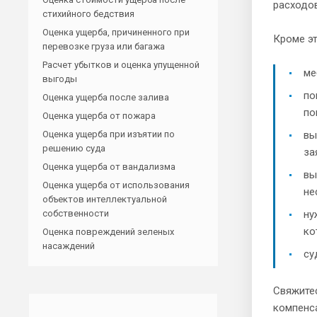
расходов
стихийного бедствия
Оценка ущерба, причиненного при
Кроме эт
перевозке груза или багажа
Расчет убытков и оценка упущенной
ме
выгоды
по
Оценка ущерба после залива
по
Оценка ущерба от пожара
Оценка ущерба при изъятии по
вы
решению суда
за
Оценка ущерба от вандализма
вы
Оценка ущерба от использования
не
объектов интеллектуальной
собственности
ну
ко
Оценка повреждений зеленых
насаждений
су
Свяжитес
компенс