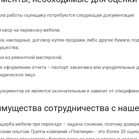
ала работы оценщику потребуются следующая документация:
говор на перевозку мебели;
ки, накладные, договор купли-продажи, либо другие бумаги, 
ущества;
ки из ремонтной мастерской;
я оформления отчета – паспорт заказчика или учредительные 
идическое лицо.
окументов не является окончательным и зависит от специфики
мущества сотрудничества с наш
щерба мебели при переезде – задача сложная, поэтому доверя
ским опытом. Группа компаний «Платинум» - это более 20 оце
ии. Наши специалисты берутся даже за самые сложные задачи