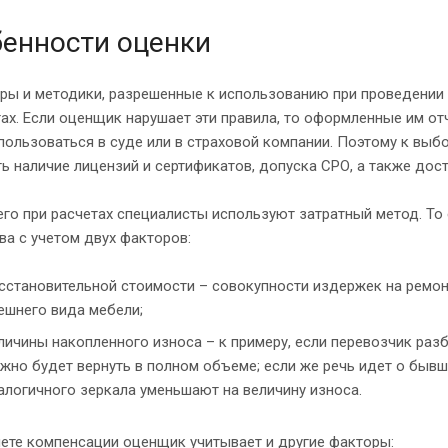
енности оценки
ры и методики, разрешенные к использованию при проведении
ах. Если оценщик нарушает эти правила, то оформленные им о
пользоваться в суде или в страховой компании. Поэтому к выб
ь наличие лицензий и сертификатов, допуска СРО, а также дос
го при расчетах специалисты используют затратный метод. То
а с учетом двух факторов:
сстановительной стоимости – совокупности издержек на ремон
ешнего вида мебели;
личины накопленного износа – к примеру, если перевозчик раз
жно будет вернуть в полном объеме; если же речь идет о бывш
алогичного зеркала уменьшают на величину износа.
ете компенсации оценщик учитывает и другие факторы: