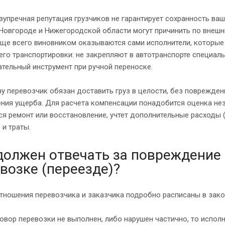
упречная репутация грузчиков не гарантирует сохранность ва
Новгороде и Нижегородской области могут причинить по внешн
аще всего виновником оказываются сами исполнители, которые
его транспортировки: не закрепляют в автотранспорте специа
тельный инструмент при ручной переноске.
у перевозчик обязан доставить груз в целости, без повреждени
ия ущерба. Для расчета компенсации понадобится оценка неза
я ремонт или восстановление, учтет дополнительные расходы (
 и траты.
должен отвечать за повреждение 
возке (переезде)?
ношения перевозчика и заказчика подробно расписаны в закон
овор перевозки не выполнен, либо нарушен частично, то исполн