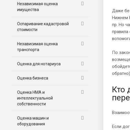
Независимая оценка
имущества
Даже без
Нижнем 
Оспаривание кадастровой
пр. Но ч
стоимости
правила 
вспомога
Независимая оценка
транспорта
По закон
возмещен
Оценка для нотариуса
обойдетс
обратно)
Оценка бизнеса
Кто 
Оценка НМА и
пере
интеллектуальной
собственности
Взаимоот
Оценка машин и
оборудования
Если дог