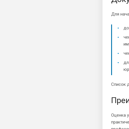
Для нач
до
че
им
че
дл
юр
Список д
Преи
Оценка у
практиче
професс