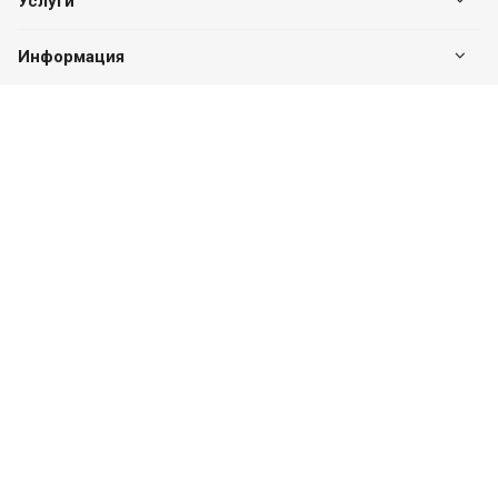
Услуги
Информация
Оставайтесь на связи
Наши контакты
8 (831) 274-66-24
ПН-ПТ с 09:00 до 18:00
г. Нижний Новгород, ул. Свободы, д. 65А
info@ocenka-m.com
© 2026 Группа компаний «Платинум». Все права защищены.