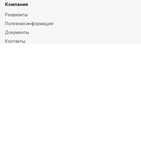
Компания
Реквизиты
Полезная информация
Документы
Контакты
Отзывы
Услуги
Независимая оценка
Независимая экспертиза
О компании
Информация
Конфиденциальность и ФЗ-152
Пользовательское соглашение
Политика обработки персональных данных и информации