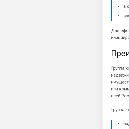
в 
св
Для офо
инициир
Преи
Группа к
недвижим
имущест
или ком
всей Рос
Группа к
на