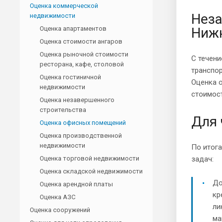
Оценка коммерческой
Неза
недвижимости
Оценка апартаментов
Нижн
Оценка стоимости ангаров
Оценка рыночной стоимости
С течен
ресторана, кафе, столовой
транспор
Оценка гостиничной
Оценка 
недвижимости
стоимост
Оценка незавершенного
строительства
Для 
Оценка офисных помещений
Оценка производственной
недвижимости
По итог
Оценка торговой недвижимости
задач:
Оценка складской недвижимости
До
Оценка арендной платы
кр
Оценка АЗС
ли
Оценка сооружений
ма