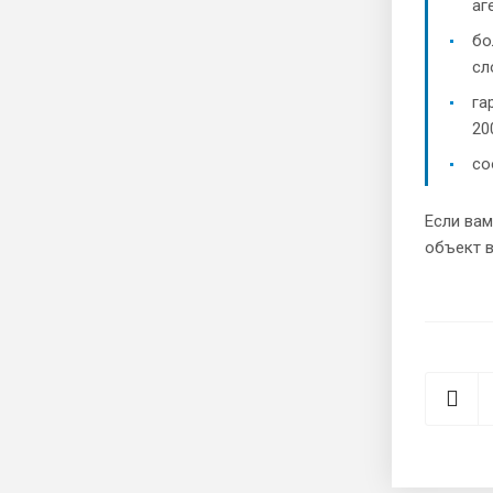
аг
бо
сл
га
20
со
Если вам
объект в