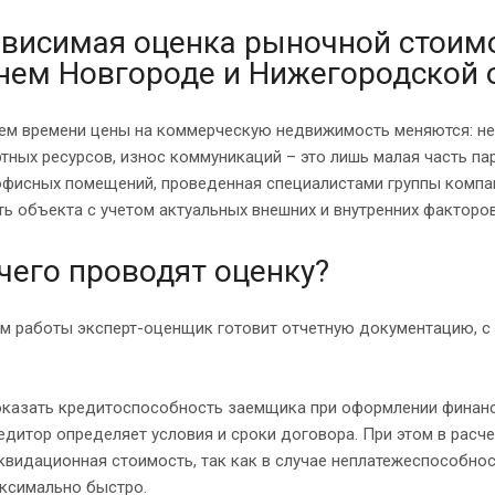
висимая оценка рыночной стоим
ем Новгороде и Нижегородской 
ием времени цены на коммерческую недвижимость меняются: не
тных ресурсов, износ коммуникаций – это лишь малая часть па
офисных помещений, проведенная специалистами группы компан
ь объекта с учетом актуальных внешних и внутренних факторов
чего проводят оценку?
ам работы эксперт-оценщик готовит отчетную документацию, 
казать кредитоспособность заемщика при оформлении финансо
едитор определяет условия и сроки договора. При этом в расче
квидационная стоимость, так как в случае неплатежеспособн
ксимально быстро.