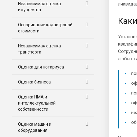
Независимая оценка
ликвидац
имущества
Каки
Оспаривание кадастровой
стоимости
Установ
квалифик
Независимая оценка
Сотрудн
транспорта
любых ти
Оценка для нотариуса
по
Оценка бизнеса
оф
по
Оценка НМА и
оф
интеллектуальной
собственности
не
об
Оценка машин и
оборудования