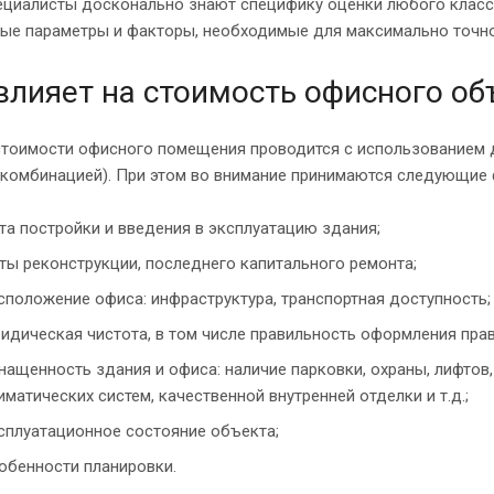
циалисты досконально знают специфику оценки любого класса 
ные параметры и факторы, необходимые для максимально точно
влияет на стоимость офисного об
стоимости офисного помещения проводится с использованием д
 комбинацией). При этом во внимание принимаются следующие
та постройки и введения в эксплуатацию здания;
ты реконструкции, последнего капитального ремонта;
сположение офиса: инфраструктура, транспортная доступность;
идическая чистота, в том числе правильность оформления пр
нащенность здания и офиса: наличие парковки, охраны, лифтов
иматических систем, качественной внутренней отделки и т.д.;
сплуатационное состояние объекта;
обенности планировки.