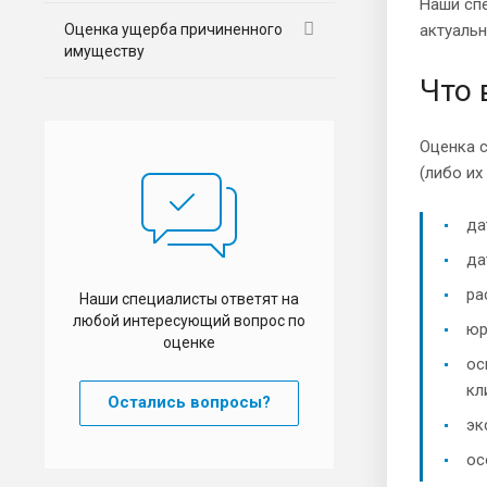
Наши спе
Оценка ущерба причиненного
актуаль
имуществу
Что 
Оценка 
(либо их
да
да
ра
Наши специалисты ответят на
любой интересующий вопрос по
юр
оценке
ос
кл
Остались вопросы?
эк
ос