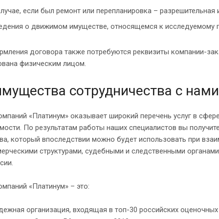
случае, если был ремонт или перепланировка – разрешительная 
едения о движимом имуществе, относящемся к исследуемому 
рмления договора также потребуются реквизиты компании-зак
ована физическим лицом.
мущества сотрудничества с нами
омпаний «Платинум» оказывает широкий перечень услуг в сфер
ости. По результатам работы наших специалистов вы получит
ва, который впоследствии можно будет использовать при вза
мерческими структурами, судебными и следственными органами
сии.
омпаний «Платинум» – это:
дежная организация, входящая в топ-30 российских оценочны