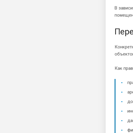
В завис
помещен
Пере
Конкрет
объекто
Как прав
пр
ар
до
ин
да
фи