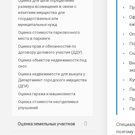
Оценка для цели определения
размера возмещения в связи с
Пр
изъятием имущества для
Оф
государственных или
еж
муниципальных нужд
Оценка стоимости парковочного
Оп
места в паркинге
По
Оценка прав и обязанностей по
договору долевого участия (ДДУ)
Сн
Оценка объектов недвижимости под
Вн
снос
эк
Оценка недвижимости для выкупа у
Ку
Департамент городского имущества
(ДГИ)
Пе
Оценка гаража и машиноместа
Пр
Оценка стоимости неотделимых
улучшений
Пе
Оценка земельных участков
Специал
поэтому