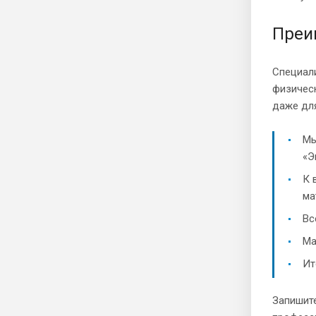
Преи
Специал
физическ
даже дл
Мы
«Э
К 
ма
Вс
Ма
Ит
Запишит