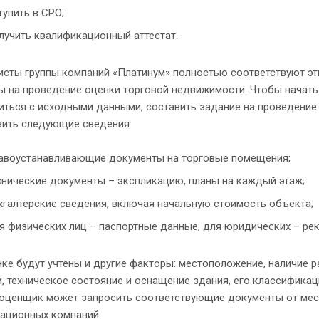
тупить в СРО;
лучить квалификационный аттестат.
исты группы компаний «Платинум» полностью соответствуют эт
ы на проведение оценки торговой недвижимости. Чтобы начать
ться с исходными данными, составить задание на проведение 
вить следующие сведения:
авоустанавливающие документы на торговые помещения;
хнические документы – экспликацию, планы на каждый этаж;
хгалтерские сведения, включая начальную стоимость объекта;
я физических лиц – паспортные данные, для юридических – ре
ке будут учтены и другие факторы: местоположение, наличие 
, техническое состояние и оснащение здания, его классифика
-оценщик может запросить соответствующие документы от мест
тационных компаний.