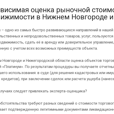
висимая оценка рыночной стоим
ижимости в Нижнем Новгороде и
я – одно из самых быстро развивающихся направлений в нашей
ьственных и непродовольственных товаров, услуг, пользуются
едвижимость, сдать её в аренду или доверительное управление
анную с учетом всех возможных преимуществ объекта.
м Новгороде и Нижегородской области оценка объектов торго
 «Платинум». По результатам процедуры вы получаете отчетны
его использования: в суде (для решения кадастровых или иму
 кредитов), при заключении сделок или расчета ущерба (нанес
случаях следует привлекать эксперта-оценщика?
бстоятельства требуют разных сведений о стоимости торговог
вает подтвержденную легитимными документами ликвидационну