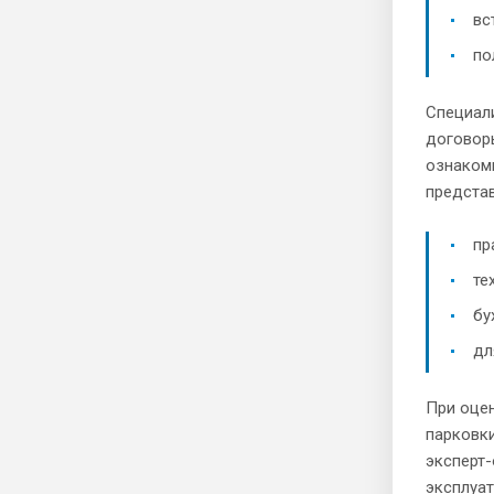
вс
по
Специал
договор
ознакоми
предста
пр
те
бу
дл
При оцен
парковки
эксперт
эксплуа