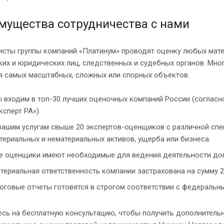
мущества сотрудничества с нами
исты группы компаний «Платинум» проводят оценку любых мате
их и юридических лиц, следственных и судебных органов. Мно
я самых масштабных, сложных или спорных объектов.
 входим в топ-30 лучших оценочных компаний России (согласно
ксперт РА»).
вашим услугам свыше 20 экспертов-оценщиков с различной спе
териальных и нематериальных активов, ущерба или бизнеса.
е оценщики имеют необходимые для ведения деятельности док
териальная ответственность компании застрахована на сумму 20
оговые отчеты готовятся в строгом соответствии с федеральн
есь на бесплатную консультацию, чтобы получить дополнитель