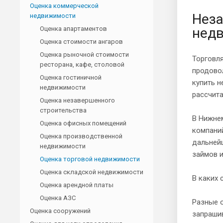
Оценка коммерческой
Неза
недвижимости
Оценка апартаментов
недв
Оценка стоимости ангаров
Оценка рыночной стоимости
Торговл
ресторана, кафе, столовой
продовол
Оценка гостиничной
купить н
недвижимости
рассчит
Оценка незавершенного
строительства
В Нижне
Оценка офисных помещений
компаний
Оценка производственной
дальнейш
недвижимости
займов и
Оценка торговой недвижимости
Оценка складской недвижимости
В каких 
Оценка арендной платы
Оценка АЗС
Разные о
Оценка сооружений
запраши