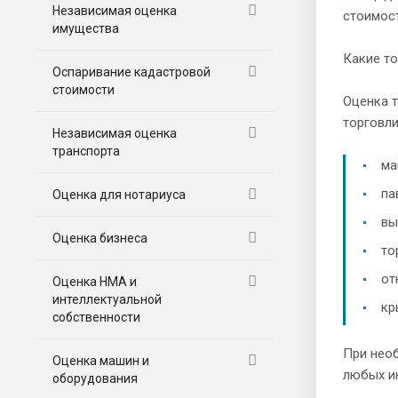
Независимая оценка
стоимост
имущества
Какие т
Оспаривание кадастровой
стоимости
Оценка 
торговли
Независимая оценка
транспорта
ма
па
Оценка для нотариуса
вы
Оценка бизнеса
то
от
Оценка НМА и
интеллектуальной
кр
собственности
При нео
Оценка машин и
любых и
оборудования