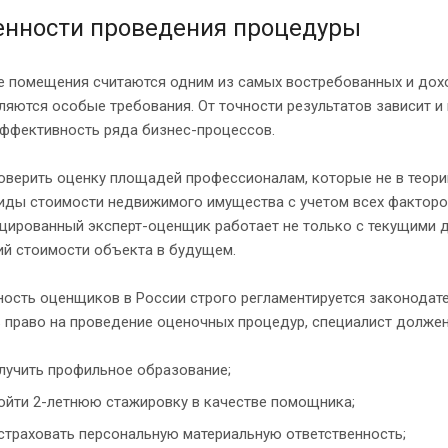
енности проведения процедуры
е помещения считаются одним из самых востребованных и дохо
яются особые требования. От точности результатов зависит и 
эффективность ряда бизнес-процессов.
верить оценку площадей профессионалам, которые не в теории
виды стоимости недвижимого имущества с учетом всех факторо
цированный эксперт-оценщик работает не только с текущими д
ий стоимости объекта в будущем.
ность оценщиков в России строго регламентируется законодат
 право на проведение оценочных процедур, специалист должен
лучить профильное образование;
ойти 2-летнюю стажировку в качестве помощника;
страховать персональную материальную ответственность;