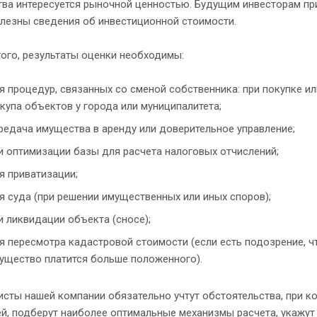
тва интересуется рыночной ценностью. Будущим инвесторам пр
олезны сведения об инвестиционной стоимости.
ого, результаты оценки необходимы:
я процедур, связанных со сменой собственника: при покупке и
купа объектов у города или муниципалитета;
редача имущества в аренду или доверительное управление;
и оптимизации базы для расчета налоговых отчислений;
я приватизации;
я суда (при решении имущественных или иных споров);
и ликвидации объекта (сносе);
я пересмотра кадастровой стоимости (если есть подозрение, чт
ущество платится больше положенного).
сты нашей компании обязательно учтут обстоятельства, при ко
й, подберут наиболее оптимальные механизмы расчета, укажут