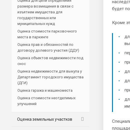
Оценка для цели определения
наследс
размера возмещения в связи с
будет п
изъятием имущества для
государственных или
Кроме эт
муниципальных нужд
Оценка стоимости парковочного
дл
места в паркинге
вы
Оценка прав и обязанностей по
договору долевого участия (ДДУ)
пе
Оценка объектов недвижимости под
пр
снос
дл
Оценка недвижимости для выкупа у
Департамент городского имущества
дл
(ДГИ)
пр
Оценка гаража и машиноместа
Оценка стоимости неотделимых
дл
улучшений
им
Оценка земельных участков
Специали
площаде