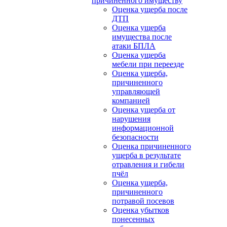
причиненного имуществу
Оценка ущерба после
ДТП
Оценка ущерба
имущества после
атаки БПЛА
Оценка ущерба
мебели при переезде
Оценка ущерба,
причиненного
управляющей
компанией
Оценка ущерба от
нарушения
информационной
безопасности
Оценка причиненного
ущерба в результате
отравления и гибели
пчёл
Оценка ущерба,
причиненного
потравой посевов
Оценка убытков
понесенных