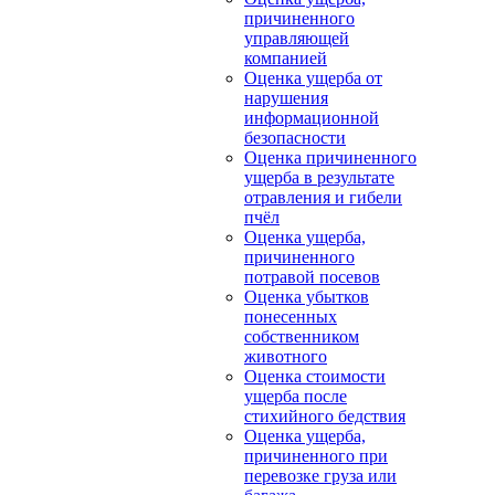
причиненного
управляющей
компанией
Оценка ущерба от
нарушения
информационной
безопасности
Оценка причиненного
ущерба в результате
отравления и гибели
пчёл
Оценка ущерба,
причиненного
потравой посевов
Оценка убытков
понесенных
собственником
животного
Оценка стоимости
ущерба после
стихийного бедствия
Оценка ущерба,
причиненного при
перевозке груза или