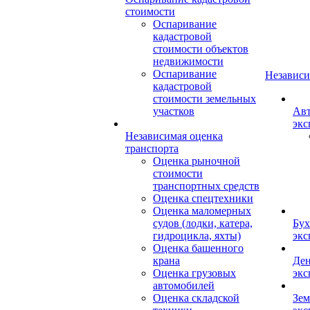
стоимости
Оспаривание
кадастровой
стоимости объектов
недвижимости
Оспаривание
Независи
кадастровой
стоимости земельных
участков
Авт
экс
Независимая оценка
транспорта
Оценка рыночной
стоимости
транспортных средств
Оценка спецтехники
Оценка маломерных
судов (лодки, катера,
Бух
гидроцикла, яхты)
экс
Оценка башенного
крана
Ден
Оценка грузовых
экс
автомобилей
Оценка складской
Зем