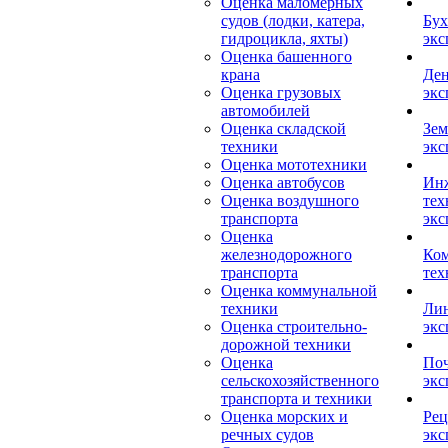
Оценка маломерных
судов (лодки, катера,
Бух
гидроцикла, яхты)
экс
Оценка башенного
крана
Ден
Оценка грузовых
экс
автомобилей
Оценка складской
Зем
техники
экс
Оценка мототехники
Оценка автобусов
Ин
Оценка воздушного
тех
транспорта
экс
Оценка
железнодорожного
Ком
транспорта
тех
Оценка коммунальной
техники
Лин
Оценка строительно-
экс
дорожной техники
Оценка
Поч
сельскохозяйственного
экс
транспорта и техники
Оценка морских и
Рец
речных судов
экс