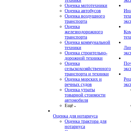
техники
экс
Оценка мототехники
Оценка автобусов
Ин
Оценка воздушного
тех
транспорта
экс
Оценка
железнодорожного
Ком
транспорта
тех
Оценка коммунальной
техники
Лин
Оценка строительно-
экс
дорожной техники
Оценка
Поч
сельскохозяйственного
экс
транспорта и техники
Оценка морских и
Рец
речных судов
экс
Оценка утраты
товарной стоимости
автомобиля
Ещё
Оценка для нотариуса
Оценка трактора для
нотариуса