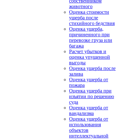
собственником
животного
Оценка стоимости
ущерба после
стихийного бедствия
Оценка ущерба,
причиненного при
перевозке груза или
багажа
Расчет убытков и
оценка упущенной
выгоды
Оценка ущерба после
залива
Оценка ущерба от
пожара
Оценка ущерба при
изъятии по решению
суда
Оценка ущерба от
вандализма
Оценка ущерба от
использования
объектов
интеллектуальной