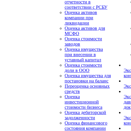
отчетности в
соответствии с РСБУ
Оценка активов
компании при
ликвидации
Оценка активов для
МСФО
Оценка стоимости
заводов
Оценка имущества
при внесении в
уставный капитал
Оценка стоимости
доли в ООО
Экс
Оценка имущества для
кон
постановки на баланс
Переоценка основных
Экс
средств
Оценка
Экс
инвестиционной
дав
стоимости бизнеса
док
Оценка дебиторской
задолженности
Экс
Оценка финансового
кон
состояния компании