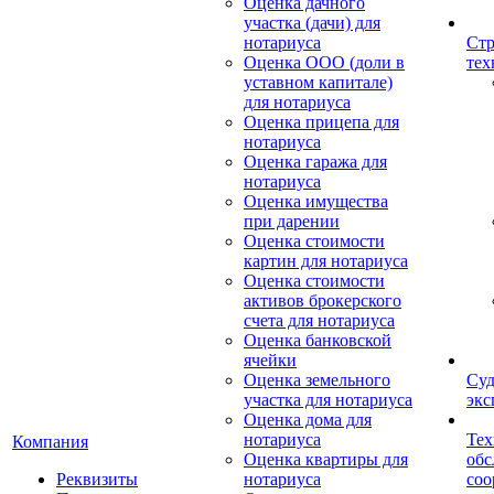
Оценка дачного
участка (дачи) для
нотариуса
Стр
Оценка ООО (доли в
тех
уставном капитале)
для нотариуса
Оценка прицепа для
нотариуса
Оценка гаража для
нотариуса
Оценка имущества
при дарении
Оценка стоимости
картин для нотариуса
Оценка стоимости
активов брокерского
счета для нотариуса
Оценка банковской
ячейки
Оценка земельного
Суд
участка для нотариуса
экс
Оценка дома для
нотариуса
Тех
Компания
Оценка квартиры для
обс
Реквизиты
нотариуса
со