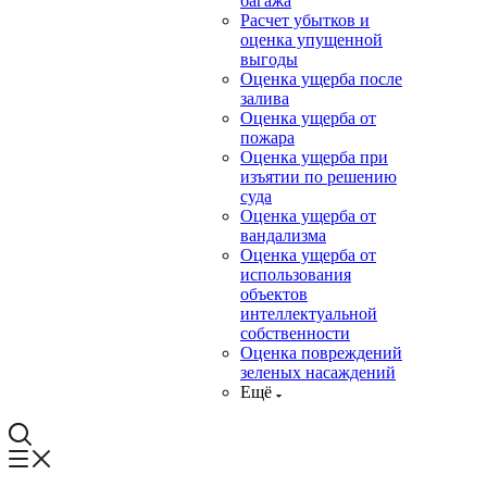
багажа
Расчет убытков и
оценка упущенной
выгоды
Оценка ущерба после
залива
Оценка ущерба от
пожара
Оценка ущерба при
изъятии по решению
суда
Оценка ущерба от
вандализма
Оценка ущерба от
использования
объектов
интеллектуальной
собственности
Оценка повреждений
зеленых насаждений
Ещё