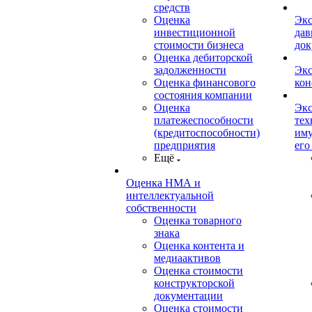
средств
Оценка
Экс
инвестиционной
дав
стоимости бизнеса
док
Оценка дебиторской
задолженности
Экс
Оценка финансового
кон
состояния компании
Оценка
Экс
платежеспособности
тех
(кредитоспособности)
иму
предприятия
его
Ещё
Оценка НМА и
интеллектуальной
собственности
Оценка товарного
знака
Оценка контента и
медиаактивов
Оценка стоимости
конструкторской
документации
Оценка стоимости