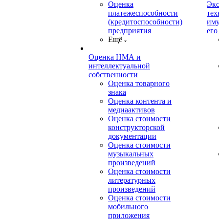
Оценка
Экс
платежеспособности
тех
(кредитоспособности)
иму
предприятия
его
Ещё
Оценка НМА и
интеллектуальной
собственности
Оценка товарного
знака
Оценка контента и
медиаактивов
Оценка стоимости
конструкторской
документации
Оценка стоимости
музыкальных
произведений
Оценка стоимости
литературных
произведений
Оценка стоимости
мобильного
приложения