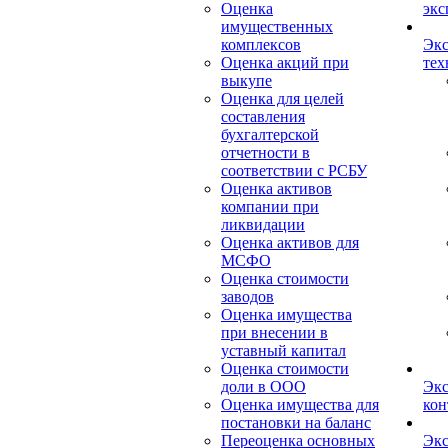
Оценка
экс
имущественных
комплексов
Экс
Оценка акций при
тех
выкупе
Оценка для целей
составления
бухгалтерской
отчетности в
соответствии с РСБУ
Оценка активов
компании при
ликвидации
Оценка активов для
МСФО
Оценка стоимости
заводов
Оценка имущества
при внесении в
уставный капитал
Оценка стоимости
доли в ООО
Экс
Оценка имущества для
кон
постановки на баланс
Переоценка основных
Экс