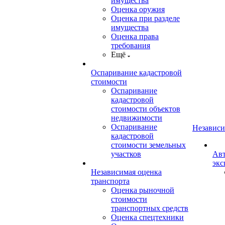
имущества
Оценка оружия
Оценка при разделе
имущества
Оценка права
требования
Ещё
Оспаривание кадастровой
стоимости
Оспаривание
кадастровой
стоимости объектов
недвижимости
Оспаривание
Независи
кадастровой
стоимости земельных
участков
Авт
экс
Независимая оценка
транспорта
Оценка рыночной
стоимости
транспортных средств
Оценка спецтехники