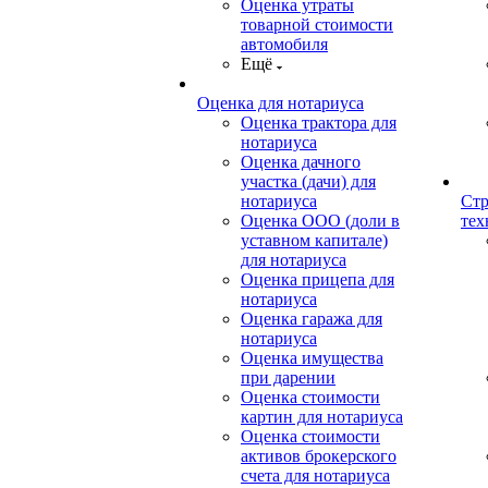
Оценка утраты
товарной стоимости
автомобиля
Ещё
Оценка для нотариуса
Оценка трактора для
нотариуса
Оценка дачного
участка (дачи) для
нотариуса
Стр
Оценка ООО (доли в
тех
уставном капитале)
для нотариуса
Оценка прицепа для
нотариуса
Оценка гаража для
нотариуса
Оценка имущества
при дарении
Оценка стоимости
картин для нотариуса
Оценка стоимости
активов брокерского
счета для нотариуса